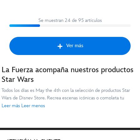
Se muestran 24 de 95 artículos
Ver más
La Fuerza acompaña nuestros productos
Sigu
Star Wars
Todos los días es May the 4th con la selección de productos Star
Wars de Disney Store. Recrea escenas icónicas o completa tu
colección con camisetas, figuras Star Wars, juguetes, artículos para
Leer más
Leer menos
el hogar y mucho más. Hay algo de todo un poco para que los fans
pasen un feliz día de
Star Wars
todo el año.
¿Eres fan de
Disney
,
Pixar
o
Marvel
? En Disney Store también
encontrarás productos de estas franquicias, favoritas de todo mundo.