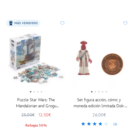
MÁS VENDIDOS
Puzzle Star Wars: The
Set figura acción, cómic y
Mandalorian and Grogu
moneda edición limitada Dok-
(750 piezas)
Ondar, Star Wars: Galaxy's Edge
25.00€
12.50€
26.00€
(3)
Rebajas 50%