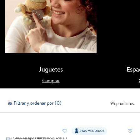
Juguetes
Espa
Comprar
Filtrar y ordenar por (0)
95 productos
MÁS VENDIDOS