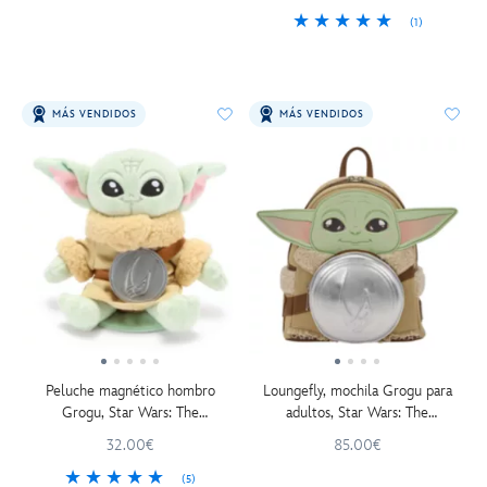
(1)
MÁS VENDIDOS
MÁS VENDIDOS
Peluche magnético hombro
Loungefly, mochila Grogu para
Grogu, Star Wars: The
adultos, Star Wars: The
Mandalorian (15 cm)
Mandalorian and Grogu
32.00€
85.00€
(5)