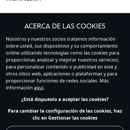
GUARDAR MIS DATOS
ACERCA DE LAS COOKIES
Nosotros y nuestros socios tratamos información
sobre usted, sus dispositivos y su comportamiento
online utilizando tecnologías como las cookies para
Spain
proporcionar, analizar y mejorar nuestros servicios;
para personalizar contenido o publicidad en este y
otros sitios web, aplicaciones o plataformas y para
proporcionar funciones de redes sociales. Más
Atención al Cliente
Términos de Uso
Buscador de Tiendas
información
aquí
.
Mapa del Sitio
Política de Privacidad
Política de Cookies
Sobre Privacidad en la UE
Términos y Condiciones Generales
¿Está dispuesto a aceptar las cookies?
Gestionar su configuración de cookies
s172 Statements
Accessibility
Para cambiar la configuración de las cookies, haz
clic en Gestionar las cookies
© Disney © Disney•Pixar © & ™ Lucasfilm LTD © Marvel. Todos los derechos
reservados.