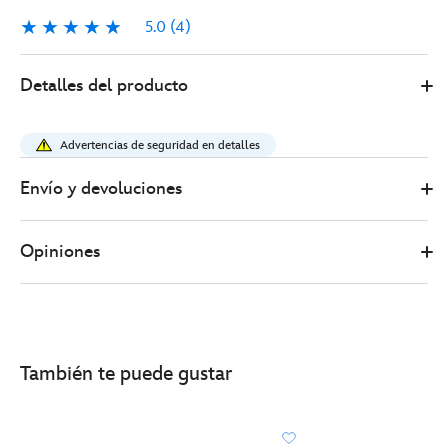
5.0
(4)
5.0
4
Disney
428422935531
428422935531
EUR
Detalles del producto
Store
21.00
https://www.disneystore.es/tiara-
disfraz-
Advertencias de seguridad en detalles
tiana-
tiana-
Envío y devoluciones
y-
el-
Opiniones
sapo-
428422935531.html
http://schema.org/InStock
También te puede gustar