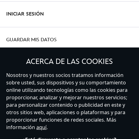
INICIAR SESIÓN
GUARDAR MIS DATOS
ACERCA DE LAS COOKIES
Nosotros y nuestros socios tratamos información
Spain
sobre usted, sus dispositivos y su comportamiento
online utilizando tecnologías como las cookies para
proporcionar, analizar y mejorar nuestros servicios;
Atención al Cliente
Términos de Uso
Buscador de Tiendas
para personalizar contenido o publicidad en este y
Mapa del Sitio
Política de Privacidad
Política de Cookies
otros sitios web, aplicaciones o plataformas y para
Sobre Privacidad en la UE
Términos y Condiciones Generales
proporcionar funciones de redes sociales. Más
Gestionar su configuración de cookies
s172 Statements
información
aquí
.
Accessibility