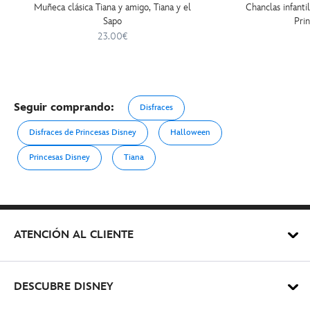
Muñeca clásica Tiana y amigo, Tiana y el
Chanclas infanti
Sapo
Pri
23.00€
Seguir comprando:
Disfraces
Disfraces de Princesas Disney
Halloween
Princesas Disney
Tiana
ATENCIÓN AL CLIENTE
DESCUBRE DISNEY