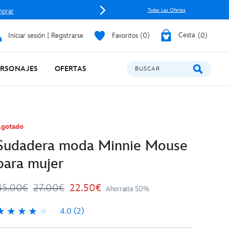
prar
Todas Las Ofertas
Iniciar sesión | Registrarse
Favoritos
0
Cesta
0
ERSONAJES
OFERTAS
BUSCAR
gotado
Sudadera moda Minnie Mouse
para mujer
45.00€
27.00€
22.50€
Ahorraste 50%
4.0
(2)
.0
2