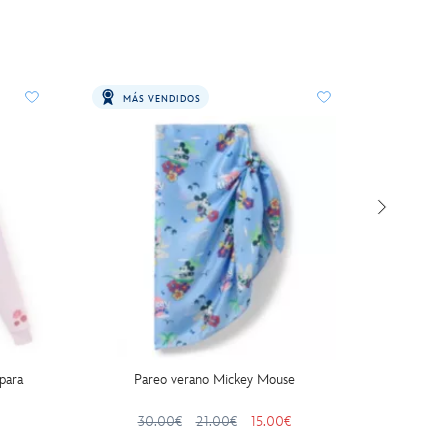
MÁS VENDIDOS
para
Pareo verano Mickey Mouse
Maceta 
30.00€
21.00€
15.00€