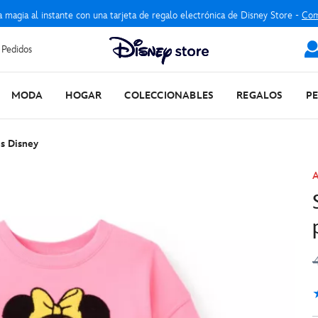
a magia al instante con una tarjeta de regalo electrónica de Disney Store -
Com
 Pedidos
MODA
HOGAR
COLECCIONABLES
REGALOS
P
s Disney
A
4