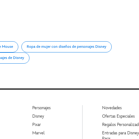
e Mouse
Ropa de mujer con diseños de personajes Disney
ajes de Disney
Personajes
Novedades
Disney
Ofertas Especiales
Pixar
Regalos Personalizad
Marvel
Entradas para Disne
Paris