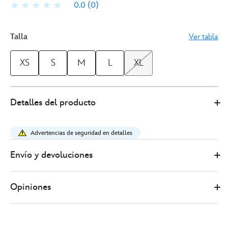
0.0
(0)
Talla
Ver tabla
XS
S
M
L
XL
Disney
5201050290231M
5201050290231M
EUR
Detalles del producto
Store
65.00
https://www.disneystore.es/sudadera-
con-
Advertencias de seguridad en detalles
capucha-
para-
Envío y devoluciones
adultos-
robin-
Opiniones
hood-
5201050290231M.html
http://schema.org/InStock