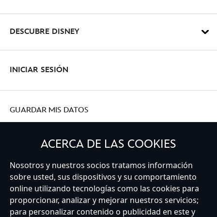
DESCUBRE DISNEY
INICIAR SESIÓN
GUARDAR MIS DATOS
ACERCA DE LAS COOKIES
Nosotros y nuestros socios tratamos información
Spain
sobre usted, sus dispositivos y su comportamiento
online utilizando tecnologías como las cookies para
proporcionar, analizar y mejorar nuestros servicios;
Atención al Cliente
Términos de Uso
Buscador de Tiendas
para personalizar contenido o publicidad en este y
Mapa del Sitio
Política de Privacidad
Política de Cookies