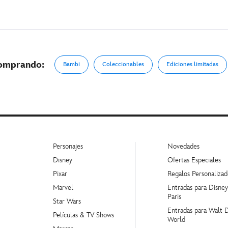
comprando:
Bambi
Coleccionables
Ediciones limitadas
Personajes
Novedades
Disney
Ofertas Especiales
Pixar
Regalos Personalizad
Marvel
Entradas para Disne
Paris
Star Wars
Entradas para Walt 
Películas & TV Shows
World