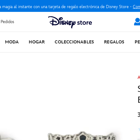
a magia al instante con una tarjeta de regalo electrónica de Disney Store -
Com
 Pedidos
MODA
HOGAR
COLECCIONABLES
REGALOS
P
A