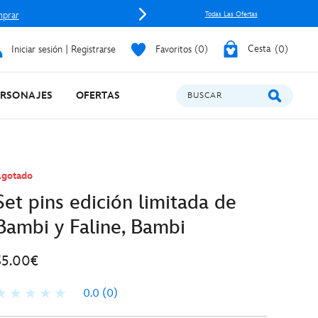
prar
Todas Las Ofertas
Iniciar sesión | Registrarse
Favoritos
0
Cesta
0
ERSONAJES
OFERTAS
BUSCAR
gotado
Set pins edición limitada de
Bambi y Faline, Bambi
35.00€
0.0
(0)