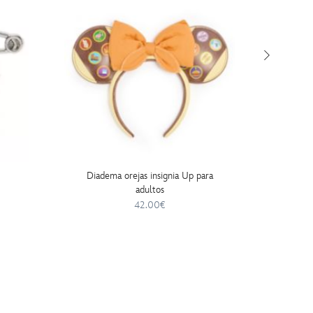
Diadema orejas insignia Up para
Set jue
adultos
W
42.00€