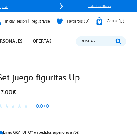
prar
Todas Las Ofertas
Iniciar sesión | Registrarse
Favoritos
0
Cesta
0
ERSONAJES
OFERTAS
BUSCAR
Set juego figuritas Up
37.00€
0.0
(0)
Envío GRATUITO* en pedidos superiores a 75€