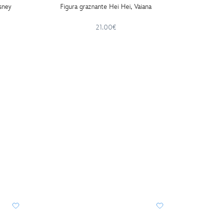
isney
Figura graznante Hei Hei, Vaiana
Set meg
21.00€