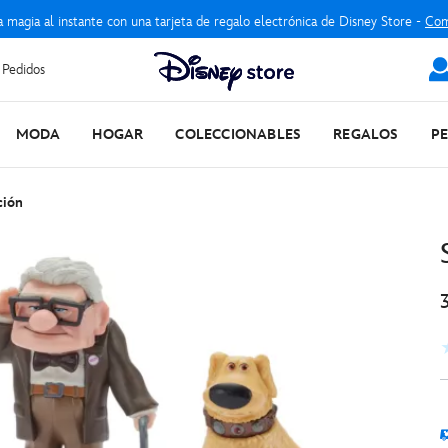
a magia al instante con una tarjeta de regalo electrónica de Disney Store -
Com
 Pedidos
MODA
HOGAR
COLECCIONABLES
REGALOS
P
ción