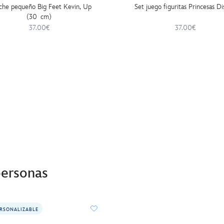
che pequeño Big Feet Kevin, Up
Set juego figuritas Princesas D
(30 cm)
37.00€
37.00€
personas
RSONALIZABLE