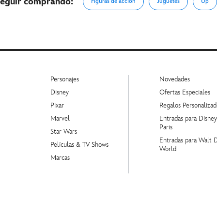
eguir comprando:
Figuras de acción
Juguetes
Up
Personajes
Novedades
Disney
Ofertas Especiales
Pixar
Regalos Personalizad
Marvel
Entradas para Disne
Paris
Star Wars
Entradas para Walt 
Películas & TV Shows
World
Marcas