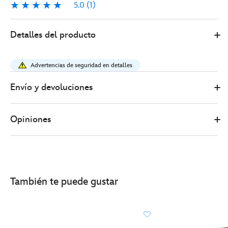
5.0
(1)
5.0
1
Disney
417130890911
417130890911
EUR
Detalles del producto
Store
55.00
https://www.disneystore.es/set-
figuras-
Advertencias de seguridad en detalles
bdx-
star-
Envío y devoluciones
wars-
the-
Opiniones
mandalorian-
and-
grogu-
droid-
factory-
También te puede gustar
417130890911.html
http://schema.org/InStock