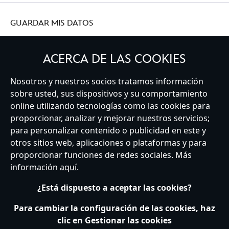
GUARDAR MIS DATOS
ACERCA DE LAS COOKIES
Nosotros y nuestros socios tratamos información
Spain
sobre usted, sus dispositivos y su comportamiento
online utilizando tecnologías como las cookies para
proporcionar, analizar y mejorar nuestros servicios;
Atención al Cliente
Términos de Uso
Buscador de Tiendas
para personalizar contenido o publicidad en este y
Mapa del Sitio
Política de Privacidad
Política de Cookies
otros sitios web, aplicaciones o plataformas y para
Sobre Privacidad en la UE
Términos y Condiciones Generales
proporcionar funciones de redes sociales. Más
Gestionar su configuración de cookies
s172 Statements
información
aquí
.
Accessibility
¿Está dispuesto a aceptar las cookies?
© Disney © Disney•Pixar © & ™ Lucasfilm LTD © Marvel. Todos los derechos
reservados.
Para cambiar la configuración de las cookies, haz
clic en Gestionar las cookies