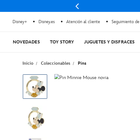
 Más
Disney+
Disney.es
Atención al cliente
Seguimiento de
NOVEDADES
TOY STORY
JUGUETES Y DISFRACES
Inicio
Coleccionables
Pins