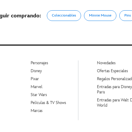
guir comprando:
Coleccionables
Minnie Mouse
Pins
Personajes
Novedades
Disney
Ofertas Especiales
Pixar
Regalos Personalizad
Marvel
Entradas para Disne
Paris
Star Wars
Entradas para Walt 
Películas & TV Shows
World
Marcas