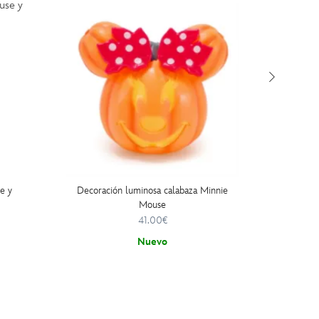
e y
Decoración luminosa calabaza Minnie
Figur
Mouse
41.00€
Nuevo