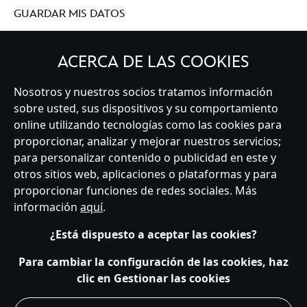
GUARDAR MIS DATOS
ACERCA DE LAS COOKIES
Nosotros y nuestros socios tratamos información
Spain
sobre usted, sus dispositivos y su comportamiento
online utilizando tecnologías como las cookies para
proporcionar, analizar y mejorar nuestros servicios;
Atención al Cliente
Términos de Uso
Buscador de Tiendas
para personalizar contenido o publicidad en este y
Mapa del Sitio
Política de Privacidad
Política de Cookies
otros sitios web, aplicaciones o plataformas y para
Sobre Privacidad en la UE
Términos y Condiciones Generales
proporcionar funciones de redes sociales. Más
Gestionar su configuración de cookies
s172 Statements
información
aquí
.
Accessibility
¿Está dispuesto a aceptar las cookies?
© Disney © Disney•Pixar © & ™ Lucasfilm LTD © Marvel. Todos los derechos
reservados.
Para cambiar la configuración de las cookies, haz
clic en Gestionar las cookies