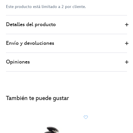
Este producto está limitado a 2 por cliente.
Disney
438011324950
438011324950
EUR
Detalles del producto
Store
20.00
https://www.disneystore.es/pin-
edicion-
Envío y devoluciones
limitada-
frutas-
verano-
Opiniones
daisy-
438011324950.html
http://schema.org/InStock
También te puede gustar