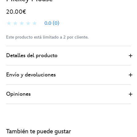
20.00€
0.0
(0)
Este producto está limitado a 2 por cliente.
Disney
438011324615
438011324615
EUR
Detalles del producto
Store
20.00
https://www.disneystore.es/pin-
edicion-
Envío y devoluciones
limitada-
cosecha-
manzanas-
Opiniones
mickey-
mouse-
438011324615.html
http://schema.org/InStock
También te puede gustar