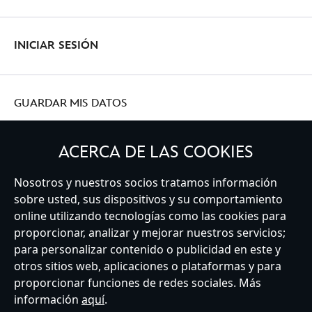
INICIAR SESIÓN
GUARDAR MIS DATOS
ACERCA DE LAS COOKIES
Nosotros y nuestros socios tratamos información
Spain
sobre usted, sus dispositivos y su comportamiento
online utilizando tecnologías como las cookies para
proporcionar, analizar y mejorar nuestros servicios;
Atención al Cliente
Términos de Uso
Buscador de Tiendas
para personalizar contenido o publicidad en este y
Mapa del Sitio
Política de Privacidad
Política de Cookies
otros sitios web, aplicaciones o plataformas y para
Sobre Privacidad en la UE
Términos y Condiciones Generales
proporcionar funciones de redes sociales. Más
Gestionar su configuración de cookies
s172 Statements
información
aquí
.
Accessibility