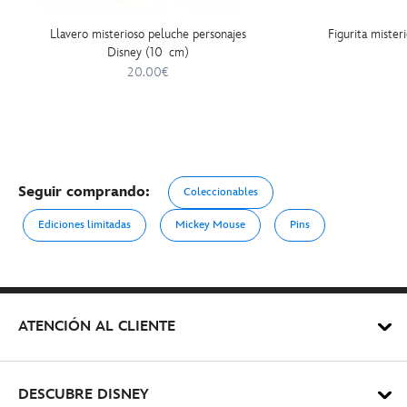
Llavero misterioso peluche personajes
Figurita mister
Disney (10 cm)
20.00€
Seguir comprando:
Coleccionables
Ediciones limitadas
Mickey Mouse
Pins
ATENCIÓN AL CLIENTE
DESCUBRE DISNEY