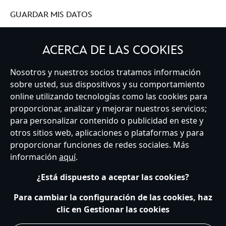
GUARDAR MIS DATOS
ACERCA DE LAS COOKIES
Nosotros y nuestros socios tratamos información
Spain
sobre usted, sus dispositivos y su comportamiento
online utilizando tecnologías como las cookies para
proporcionar, analizar y mejorar nuestros servicios;
Atención al Cliente
Términos de Uso
Buscador de Tiendas
para personalizar contenido o publicidad en este y
Mapa del Sitio
Política de Privacidad
Política de Cookies
otros sitios web, aplicaciones o plataformas y para
Sobre Privacidad en la UE
Términos y Condiciones Generales
proporcionar funciones de redes sociales. Más
Gestionar su configuración de cookies
s172 Statements
información
aquí
.
Accessibility
¿Está dispuesto a aceptar las cookies?
© Disney © Disney•Pixar © & ™ Lucasfilm LTD © Marvel. Todos los derechos
reservados.
Para cambiar la configuración de las cookies, haz
clic en Gestionar las cookies