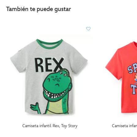
http://schema.org/OutOfStock
También te puede gustar
Camiseta infantil Rex, Toy Story
Camiseta infa