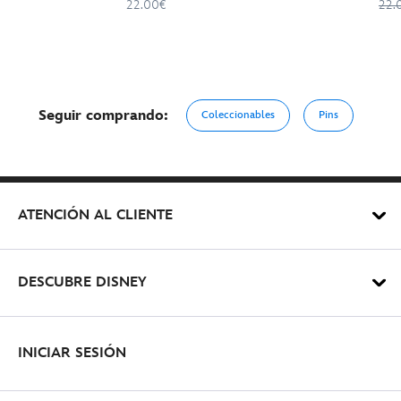
22.00€
22.
Seguir comprando:
Coleccionables
Pins
ATENCIÓN AL CLIENTE
DESCUBRE DISNEY
INICIAR SESIÓN