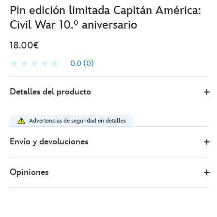
Pin edición limitada Capitán América:
Civil War 10.º aniversario
18.00€
0.0
(0)
Disney
438010898698
438010898698
EUR
Detalles del producto
Store
18.00
https://www.disneystore.es/pin-
edicion-
Advertencias de seguridad en detalles
limitada-
capitan-
Envío y devoluciones
america-
civil-
Opiniones
war-
10.%C2%BA-
aniversario-
438010898698.html