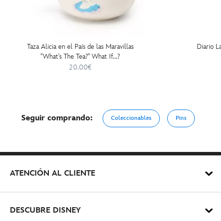
Taza Alicia en el País de las Maravillas
Diario La
''What's The Tea?'' What If...?
20.00€
Seguir comprando:
Coleccionables
Pins
ATENCIÓN AL CLIENTE
DESCUBRE DISNEY