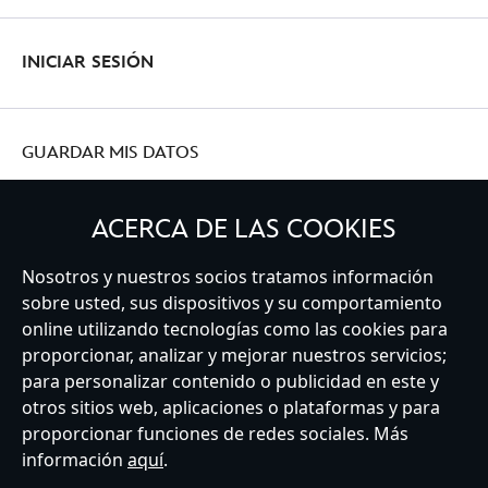
INICIAR SESIÓN
GUARDAR MIS DATOS
ACERCA DE LAS COOKIES
Nosotros y nuestros socios tratamos información
Spain
sobre usted, sus dispositivos y su comportamiento
online utilizando tecnologías como las cookies para
proporcionar, analizar y mejorar nuestros servicios;
Atención al Cliente
Términos de Uso
Buscador de Tiendas
para personalizar contenido o publicidad en este y
Mapa del Sitio
Política de Privacidad
Política de Cookies
otros sitios web, aplicaciones o plataformas y para
Sobre Privacidad en la UE
Términos y Condiciones Generales
proporcionar funciones de redes sociales. Más
Gestionar su configuración de cookies
s172 Statements
información
aquí
.
Accessibility