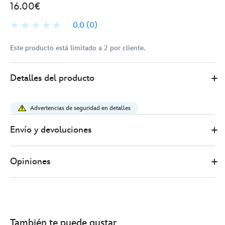
16.00€
0.0
(0)
Este producto está limitado a 2 por cliente.
Disney
438031197992
438031197992
EUR
Detalles del producto
Store
16.00
https://www.disneystore.es/pin-
basil-
Advertencias de seguridad en detalles
y-
olivia-
Envío y devoluciones
basil-
el-
Opiniones
raton-
superdetective-
40.%C2%BA-
aniversario-
438031197992.html
También te puede gustar
http://schema.org/InStock