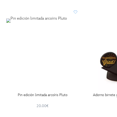
http://schema.org/OutOfStock
Pin edición limitada arcoíris Pluto
Adorno birrete 
20.00€