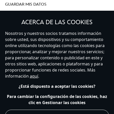
GUARDAR MIS DATOS
ACERCA DE LAS COOKIES
Nosotros y nuestros socios tratamos información
Spain
sobre usted, sus dispositivos y su comportamiento
online utilizando tecnologías como las cookies para
proporcionar, analizar y mejorar nuestros servicios;
Atención al Cliente
Términos de Uso
Buscador de Tiendas
para personalizar contenido o publicidad en este y
Mapa del Sitio
Política de Privacidad
Política de Cookies
otros sitios web, aplicaciones o plataformas y para
Sobre Privacidad en la UE
Términos y Condiciones Generales
proporcionar funciones de redes sociales. Más
Gestionar su configuración de cookies
s172 Statements
información
aquí
.
Accessibility
¿Está dispuesto a aceptar las cookies?
© Disney © Disney•Pixar © & ™ Lucasfilm LTD © Marvel. Todos los derechos
reservados.
Para cambiar la configuración de las cookies, haz
clic en Gestionar las cookies