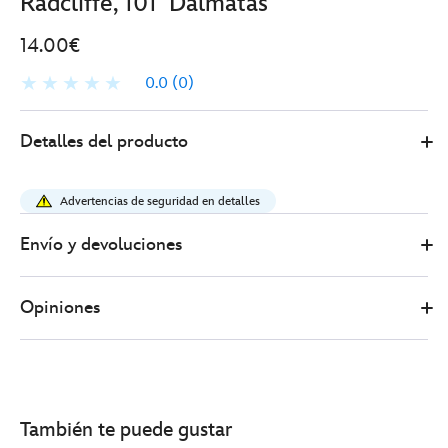
Radcliffe, 101 Dálmatas
14.00€
0.0
(0)
Disney
438030895547
438030895547
EUR
Detalles del producto
Store
14.00
https://www.disneystore.es/pin-
-
Advertencias de seguridad en detalles
best-
dog-
Envío y devoluciones
parent-
-
Opiniones
pongo-
y-
roger-
radcliffe-
101%C2%A0dalmatas-
También te puede gustar
438030895547.html