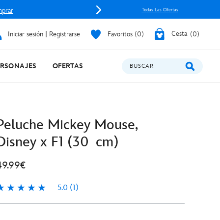
prar
Todas Las Ofertas
Iniciar sesión | Registrarse
Favoritos
0
Cesta
0
ERSONAJES
OFERTAS
BUSCAR
Peluche Mickey Mouse,
Disney x F1 (30 cm)
49.99€
5.0
(1)
.0