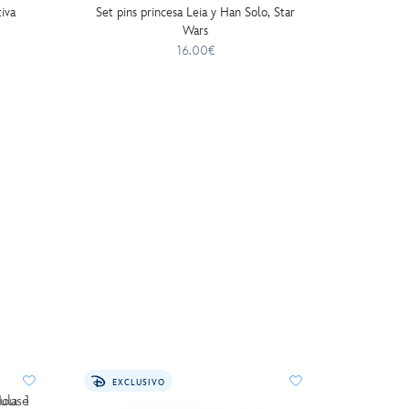
iva
Set pins princesa Leia y Han Solo, Star
Wars
16.00€
20
EXCLUSIVO
EXCLU