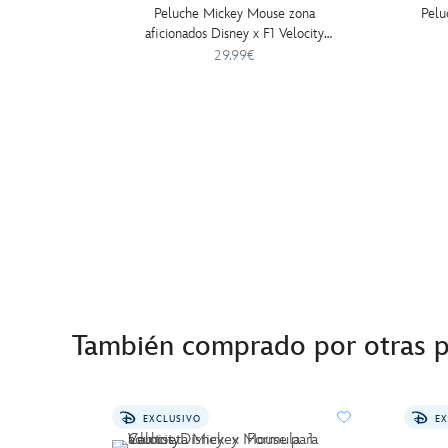
Peluche Mickey Mouse zona
Pelu
aficionados Disney x F1 Velocity
(25 cm)
29.99€
También comprado por otras 
EXCLUSIVO
EX