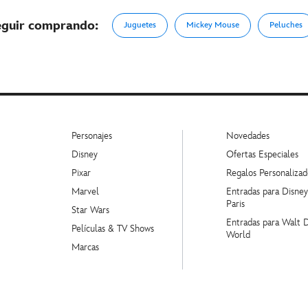
eguir comprando:
Juguetes
Mickey Mouse
Peluches
Personajes
Novedades
Disney
Ofertas Especiales
Pixar
Regalos Personalizad
Marvel
Entradas para Disne
Paris
Star Wars
Entradas para Walt 
Películas & TV Shows
World
Marcas