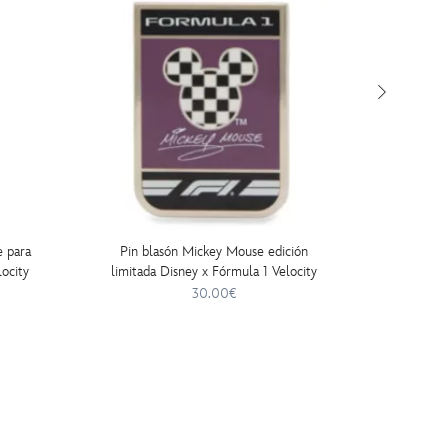
 para
Pin blasón Mickey Mouse edición
Pin cas
ocity
limitada Disney x Fórmula 1 Velocity
limitad
30.00€