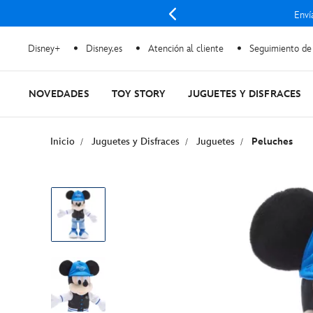
Enví
Disney+
Disney.es
Atención al cliente
Seguimiento de
NOVEDADES
TOY STORY
JUGUETES Y DISFRACES
Inicio
Juguetes y Disfraces
Juguetes
Peluches