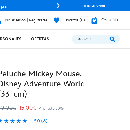
prar
Todas Las Ofertas
Iniciar sesión | Registrarse
Favoritos
0
Cesta
0
ERSONAJES
OFERTAS
BUSCAR
Peluche Mickey Mouse,
Disney Adventure World
(33 cm)
30.00€
15.00€
Ahorraste 50%
5.0
(6)
.0
6