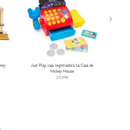
sney
Just Play, caja registradora La Casa de
Set ju
Mickey Mouse
sus ami
20.99€