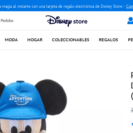
a magia al instante con una tarjeta de regalo electrónica de Disney Store -
Com
 Pedidos
MODA
HOGAR
COLECCIONABLES
REGALOS
P
5