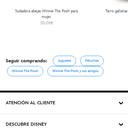
Sudadera abejas Winnie The Pooh para
Tarro galleta
mujer
50.00€
Seguir comprando:
Juguetes
Peluches
Winnie The Pooh
Winnie The Pooh y sus amigos
ATENCIÓN AL CLIENTE
DESCUBRE DISNEY