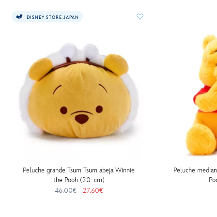
DISNEY STORE JAPAN
Peluche grande Tsum Tsum abeja Winnie
Peluche mediano
the Pooh (20 cm)
Po
46.00€
27.60€