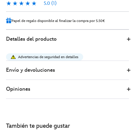
5.0
(1)
5.0
1
Papel de regalo disponible al finalizar la compra por 5.50€
Disney
415150963691
415150963691
EUR
Detalles del producto
Store
39.00
https://www.disneystore.es/peluche-
mediano-
Advertencias de seguridad en detalles
winnie-
the-
Envío y devoluciones
pooh-
summertime-
Opiniones
disney-
store-
japon-
26%C2%A0cm-
415150963691.html
También te puede gustar
http://schema.org/InStock