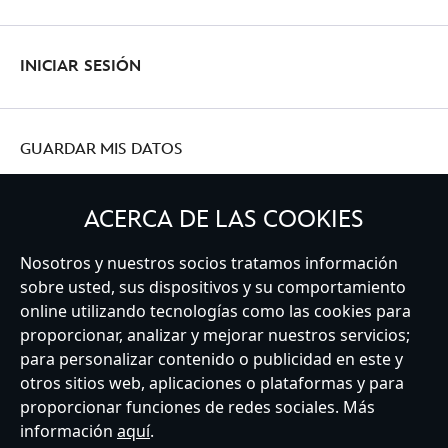
INICIAR SESIÓN
GUARDAR MIS DATOS
ACERCA DE LAS COOKIES
Nosotros y nuestros socios tratamos información
Spain
sobre usted, sus dispositivos y su comportamiento
online utilizando tecnologías como las cookies para
proporcionar, analizar y mejorar nuestros servicios;
Atención al Cliente
Términos de Uso
Buscador de Tiendas
para personalizar contenido o publicidad en este y
Mapa del Sitio
Política de Privacidad
Política de Cookies
otros sitios web, aplicaciones o plataformas y para
Sobre Privacidad en la UE
Términos y Condiciones Generales
proporcionar funciones de redes sociales. Más
Gestionar su configuración de cookies
s172 Statements
información
aquí
.
Accessibility