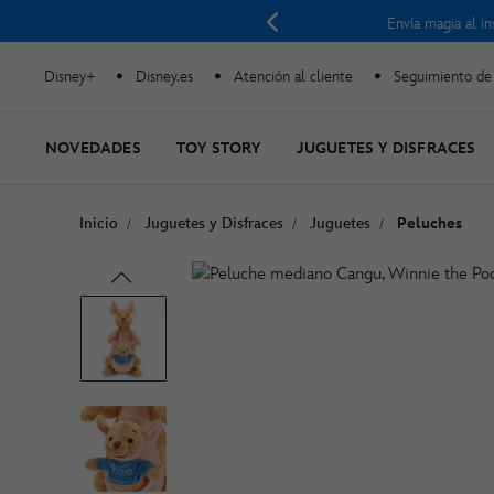
tore -
Comprar
Cuader
Disney+
Disney.es
Atención al cliente
Seguimiento de
NOVEDADES
TOY STORY
JUGUETES Y DISFRACES
Inicio
Juguetes y Disfraces
Juguetes
Peluches