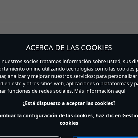
Llévate a casa un trocito del Bosque de los Cien Acres co
ACERCA DE LAS COOKIES
sentado tiernamente con el pequeño Rito metido a buen rec
recibir mimitos y vivir pequeñas aventuras. Un tierno home
 nuestros socios tratamos información sobre usted, sus di
cariñosas del Bosque, una entrañable compañía para fans d
rtamiento online utilizando tecnologías como las cookies 
ar, analizar y mejorar nuestros servicios; para personaliza
La magia en los detalles
ad en este y otros sitios web, aplicaciones o plataformas y p
ar funciones de redes sociales. Más información
aquí
.
Producto inspirado en Lo mejor de Winnie the Pooh (1977) 
¿Está dispuesto a aceptar las cookies?
Escultura detallada
Detalles bordados
ambiar la configuración de las cookies, haz clic en Gestio
Acabado mullido
cookies
Artículos a juego disponibles (de venta por separado y sujeta
Producto creado para Disney Store