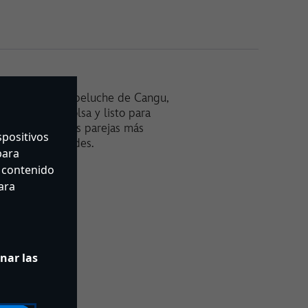
n este adorable peluche de Cangu,
audo en su bolsa y listo para
naje a una de las parejas más
spositivos
e todas las edades.
para
r contenido
ara
de Disney
nar las
 a disponibilidad)