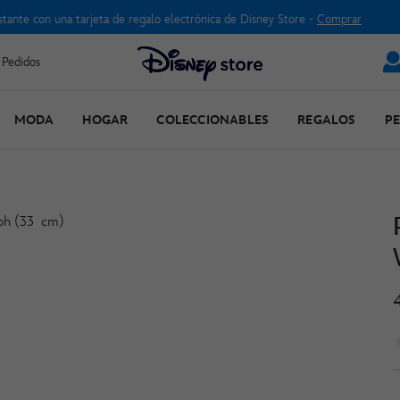
no réplica libro cuentos solo 14,50 € | Con compras superiores a 25 € | Hasta 
 Pedidos
MODA
HOGAR
COLECCIONABLES
REGALOS
P