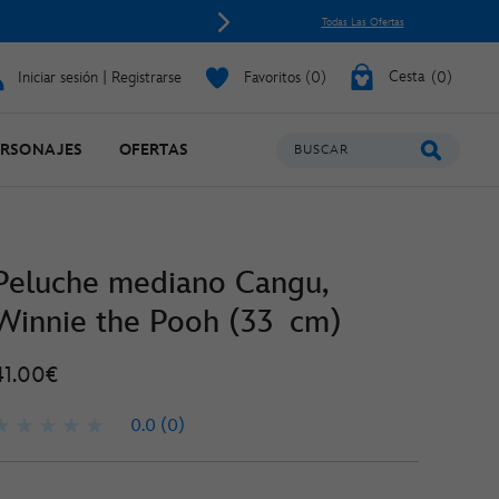
fin de existencia
Todas Las Ofertas
Iniciar sesión | Registrarse
Favoritos
0
Cesta
0
ERSONAJES
OFERTAS
BUSCAR
Peluche mediano Cangu,
Winnie the Pooh (33 cm)
41.00€
0.0
(0)