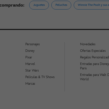
 comprando:
Juguetes
Peluches
Winnie The Pooh y sus 
Personajes
Novedades
Disney
Ofertas Especiales
Pixar
Regalos Personalizad
Marvel
Entradas para Disne
Paris
Star Wars
Entradas para Walt 
Películas & TV Shows
World
Marcas