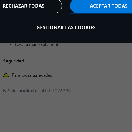
RECHAZAR TODAS
ACEPTAR TODAS
Lo más vital
GESTIONAR LAS COOKIES
33 × 20 × 24 cm (alto × ancho × profundo) aprox.
Producto fabricado en fibra de poliéster
Lavar a mano solamente
Seguridad
Para todas las edades
N.º de producto
415151072996