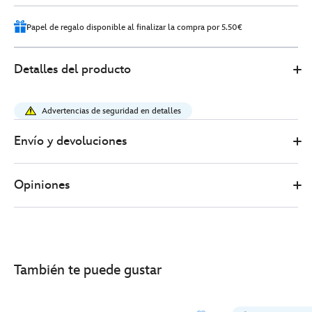
Papel de regalo disponible al finalizar la compra por 5.50€
Disney
415160902895
415160902895
EUR
Detalles del producto
Store
39.00
https://www.disneystore.es/peluche-
con-
Advertencias de seguridad en detalles
mantita-
pato-
Envío y devoluciones
donald-
disney-
Opiniones
babies-
17%C2%A0cm-
415160902895.html
http://schema.org/InStock
También te puede gustar