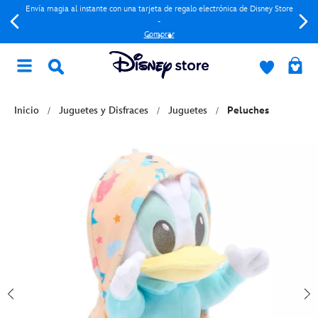
Envía magia al instante con una tarjeta de regalo electrónica de Disney Store
-
Comprar
Inicio
Juguetes y Disfraces
Juguetes
Peluches