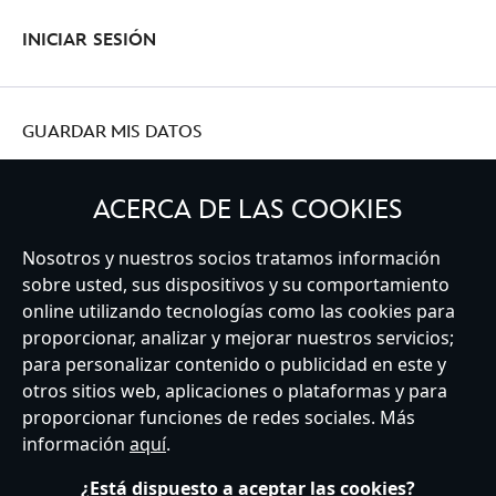
INICIAR SESIÓN
GUARDAR MIS DATOS
ACERCA DE LAS COOKIES
Nosotros y nuestros socios tratamos información
Spain
sobre usted, sus dispositivos y su comportamiento
online utilizando tecnologías como las cookies para
proporcionar, analizar y mejorar nuestros servicios;
Atención al Cliente
Términos de Uso
Buscador de Tiendas
para personalizar contenido o publicidad en este y
Mapa del Sitio
Política de Privacidad
Política de Cookies
otros sitios web, aplicaciones o plataformas y para
Sobre Privacidad en la UE
Términos y Condiciones Generales
proporcionar funciones de redes sociales. Más
Gestionar su configuración de cookies
s172 Statements
información
aquí
.
Accessibility
¿Está dispuesto a aceptar las cookies?
© Disney © Disney•Pixar © & ™ Lucasfilm LTD © Marvel. Todos los derechos