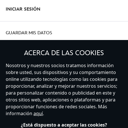
INICIAR SESIÓN
GUARDAR MIS DATOS
ACERCA DE LAS COOKIES
Nosotros y nuestros socios tratamos información
Spain
sobre usted, sus dispositivos y su comportamiento
online utilizando tecnologías como las cookies para
proporcionar, analizar y mejorar nuestros servicios;
Atención al Cliente
Términos de Uso
Buscador de Tiendas
para personalizar contenido o publicidad en este y
Mapa del Sitio
Política de Privacidad
Política de Cookies
otros sitios web, aplicaciones o plataformas y para
Sobre Privacidad en la UE
Términos y Condiciones Generales
proporcionar funciones de redes sociales. Más
Gestionar su configuración de cookies
s172 Statements
información
aquí
.
Accessibility
¿Está dispuesto a aceptar las cookies?
© Disney © Disney•Pixar © & ™ Lucasfilm LTD © Marvel. Todos los derechos