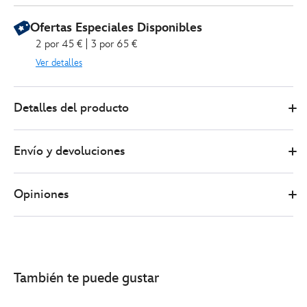
Ofertas Especiales Disponibles
2 por 45 € | 3 por 65 €
Ver detalles
0
416120619426
416120619426
EUR
Detalles del producto
31.00
https://www.disneystore.es/muneca-
jasmine-
Envío y devoluciones
aladdin-
disney-
princess-
Opiniones
ballet-
30%C2%A0cm-
416120619426.html
http://schema.org/InStock
También te puede gustar