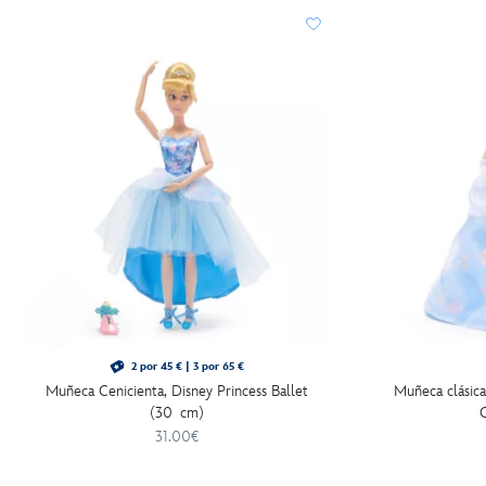
2 por 45 € | 3 por 65 €
Muñeca Cenicienta, Disney Princess Ballet
Muñeca clásica
(30 cm)
C
31.00€