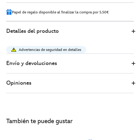
1
Papel de regalo disponible al finalizar la compra por 5.50€
Disney
415150952398
415150952398
EUR
Detalles del producto
Store
20.00
https://www.disneystore.es/minipeluche-
minnie-
Advertencias de seguridad en detalles
mouse-
floral-
Envío y devoluciones
verano-
23%C2%A0cm-
Opiniones
415150952398.html
http://schema.org/InStock
También te puede gustar