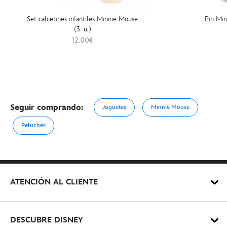
Set calcetines infantiles Minnie Mouse
Pin Min
(3 u.)
12.00€
Seguir comprando:
Juguetes
Minnie Mouse
Peluches
ATENCIÓN AL CLIENTE
DESCUBRE DISNEY