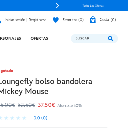
Envía mag
Todas Las Ofertas
Iniciar sesión | Registrarse
Favoritos
0
Cesta
0
ERSONAJES
OFERTAS
BUSCAR
gotado
Loungefly bolso bandolera
Mickey Mouse
75.00€
52.50€
37.50€
Ahorraste 50%
0.0
(0)