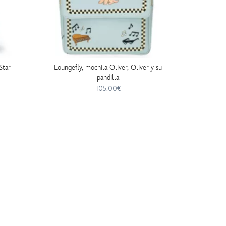
Star
Loungefly, mochila Oliver, Oliver y su
Bolso 
pandilla
105.00€
35