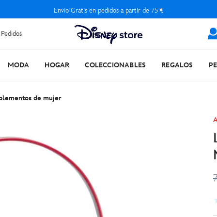
Envío Gratis en pedidos a partir de 75 €
 Pedidos
MODA
HOGAR
COLECCIONABLES
REGALOS
P
plementos de mujer
A