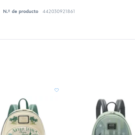
N.º de producto
442030921861