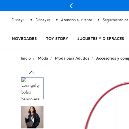
 Más
Disney+
Disney.es
Atención al cliente
Seguimiento de
NOVEDADES
TOY STORY
JUGUETES Y DISFRACES
Inicio
Moda
Moda para Adultos
Accesorios y com