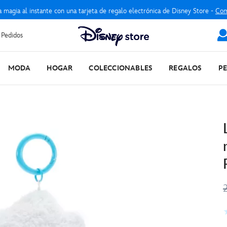
a magia al instante con una tarjeta de regalo electrónica de Disney Store -
Com
 Pedidos
MODA
HOGAR
COLECCIONABLES
REGALOS
P