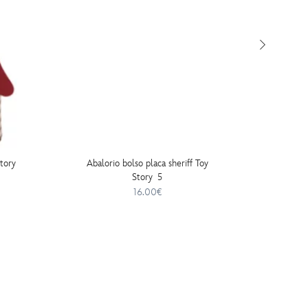
Story
Abalorio bolso placa sheriff Toy
Pa
Story 5
16.00€