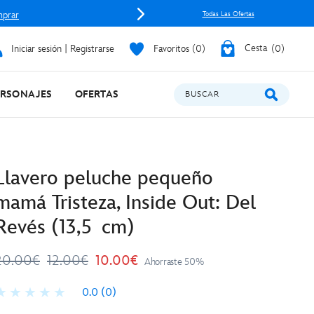
prar
Todas Las Ofertas
Iniciar sesión | Registrarse
Favoritos
0
Cesta
0
ERSONAJES
OFERTAS
BUSCAR
Llavero peluche pequeño
mamá Tristeza, Inside Out: Del
Revés (13,5 cm)
20.00€
12.00€
10.00€
Ahorraste 50%
0.0
(0)