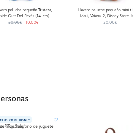
vero peluche pequeño Tristeza,
Llavero peluche pequeño mini t
nside Out: Del Revés (14 cm)
Maui, Vaiana 2, Disney Store J
(14 cm)
20.00€
10.00€
20.00€
personas
CLUSIVO DE DISNEY