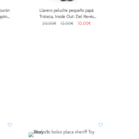
iburón
Llavero peluche pequeño papá
Llave
apón
Tristeza, Inside Out: Del Revés
Snowy, W
(13 cm)
20.00€
12.00€
10.00€