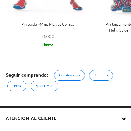
Pin Spider-Man, Marvel Comics
Pin lanzamient
Hulk, Spide
14.00€
Nuevo
Seguir comprando:
Construcción
Juguetes
LEGO
Spider-Man
ATENCIÓN AL CLIENTE