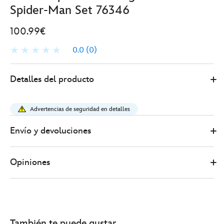
Spider-Man Set 76346
100.99€
0.0
(0)
LEGO
417161680369
417161680369
EUR
Detalles del producto
100.99
https://www.disneystore.es/lego-
super-
Advertencias de seguridad en detalles
heroes-
figura-
Envío y devoluciones
de-
heroe-
Opiniones
spider-
man-
set-
76346-
417161680369.html
También te puede gustar