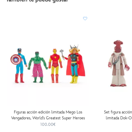
http://schema.org/InStock
Figuras acción edición limitada Mego Los
Set figura acció
Vengadores, World's Greatest Super Heroes
limitada Dok-On
100.00€