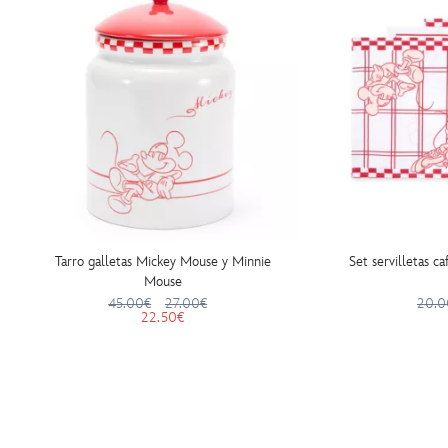
Tarro galletas Mickey Mouse y Minnie
Set servilletas 
Mouse
45.00€
27.00€
20.0
22.50€