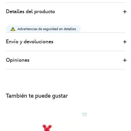
Disney
433111011519
433111011519
EUR
Detalles del producto
Store
9.00
https://www.disneystore.es/jarra-
leche-
Advertencias de seguridad en detalles
mickey-
mouse-
Envío y devoluciones
y-
minnie-
Opiniones
mouse-
433111011519.html
http://schema.org/InStock
También te puede gustar