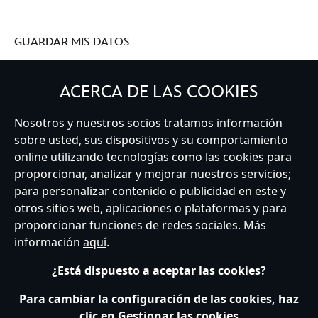
GUARDAR MIS DATOS
ACERCA DE LAS COOKIES
Nosotros y nuestros socios tratamos información
Spain
sobre usted, sus dispositivos y su comportamiento
online utilizando tecnologías como las cookies para
proporcionar, analizar y mejorar nuestros servicios;
Atención al Cliente
Términos de Uso
Buscador de Tiendas
para personalizar contenido o publicidad en este y
Mapa del Sitio
Política de Privacidad
Política de Cookies
otros sitios web, aplicaciones o plataformas y para
Sobre Privacidad en la UE
Términos y Condiciones Generales
proporcionar funciones de redes sociales. Más
Gestionar su configuración de cookies
s172 Statements
información
aquí
.
Accessibility
¿Está dispuesto a aceptar las cookies?
© Disney © Disney•Pixar © & ™ Lucasfilm LTD © Marvel. Todos los derechos
reservados.
Para cambiar la configuración de las cookies, haz
clic en Gestionar las cookies