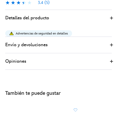
3.4
(5)
3.4
5
Disney
417130892083
417130892083
EUR
Detalles del producto
Store
24.00
https://www.disneystore.es/figura-
de-
Advertencias de seguridad en detalles
accion-
transformable-
Envío y devoluciones
buzz-
lightyear-
Opiniones
toy-
story%C2%A05-
-
-20-
cm-
También te puede gustar
417130892083.html
http://schema.org/InStock