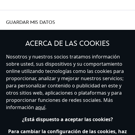
GUARDAR MIS DATOS
ACERCA DE LAS COOKIES
Nosotros y nuestros socios tratamos información
Spain
sobre usted, sus dispositivos y su comportamiento
online utilizando tecnologías como las cookies para
proporcionar, analizar y mejorar nuestros servicios;
Atención al Cliente
Términos de Uso
Buscador de Tiendas
para personalizar contenido o publicidad en este y
Mapa del Sitio
Política de Privacidad
Política de Cookies
otros sitios web, aplicaciones o plataformas y para
Sobre Privacidad en la UE
Términos y Condiciones Generales
proporcionar funciones de redes sociales. Más
Gestionar su configuración de cookies
s172 Statements
información
aquí
.
Accessibility
¿Está dispuesto a aceptar las cookies?
© Disney © Disney•Pixar © & ™ Lucasfilm LTD © Marvel. Todos los derechos
reservados.
Para cambiar la configuración de las cookies, haz