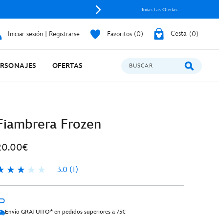
Envía mag
Todas Las Ofertas
Iniciar sesión | Registrarse
Favoritos
0
Cesta
0
ERSONAJES
OFERTAS
BUSCAR
Fiambrera Frozen
20.00€
3.0
(1)
.0
Envío GRATUITO* en pedidos superiores a 75€