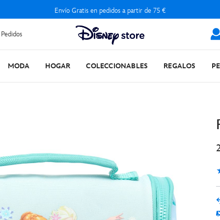
Envío Gratis en pedidos a partir de 75 €
 Pedidos
MODA
HOGAR
COLECCIONABLES
REGALOS
P
3
1