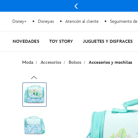
 Más
Disney+
Disney.es
Atención al cliente
Seguimiento de
NOVEDADES
TOY STORY
JUGUETES Y DISFRACES
Moda
Accesorios
Bolsos
Accesorios y mochilas