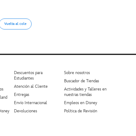
Vuelta al cole
Descuentos para
Sobre nosotros
Estudiantes
Buscador de Tiendas
Atención al Cliente
os
Actividades y Talleres en
Entregas
nuestras tiendas
yland
Envío Internacional
Empleos en Disney
Disney
Devoluciones
Política de Revisión
Tabla de Tallas
Disney.es
Términos y Condiciones
Más información