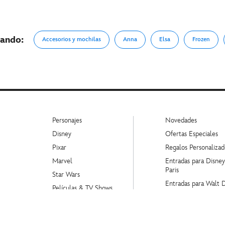
ando:
Accesorios y mochilas
Anna
Elsa
Frozen
Personajes
Novedades
Disney
Ofertas Especiales
Pixar
Regalos Personalizad
Marvel
Entradas para Disne
Paris
Star Wars
Entradas para Walt 
Películas & TV Shows
World
Marcas