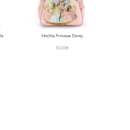
ole
Mochila Princesas Disney
Es
30.00€