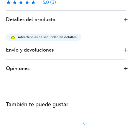
5.0
(3)
5.0
3
445039669765
445039669765
EUR
Detalles del producto
43.00
https://www.disneystore.es/diadema-
orejas-
Advertencias de seguridad en detalles
woody-
para-
Envío y devoluciones
adultos-
toy-
Opiniones
story-
445039669765.html
http://schema.org/InStock
También te puede gustar