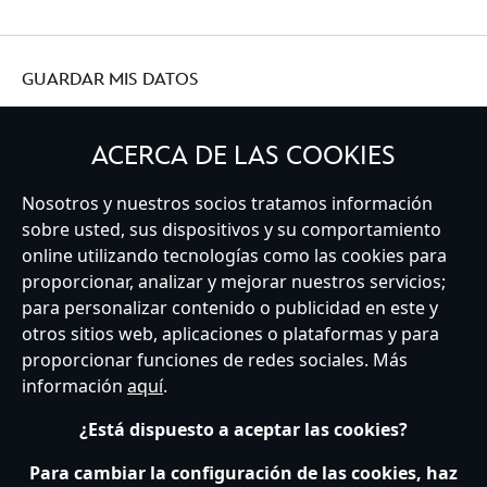
GUARDAR MIS DATOS
ACERCA DE LAS COOKIES
Nosotros y nuestros socios tratamos información
Spain
sobre usted, sus dispositivos y su comportamiento
online utilizando tecnologías como las cookies para
proporcionar, analizar y mejorar nuestros servicios;
Atención al Cliente
Términos de Uso
Buscador de Tiendas
para personalizar contenido o publicidad en este y
Mapa del Sitio
Política de Privacidad
Política de Cookies
otros sitios web, aplicaciones o plataformas y para
Sobre Privacidad en la UE
Términos y Condiciones Generales
proporcionar funciones de redes sociales. Más
Gestionar su configuración de cookies
s172 Statements
información
aquí
.
Accessibility
¿Está dispuesto a aceptar las cookies?
© Disney © Disney•Pixar © & ™ Lucasfilm LTD © Marvel. Todos los derechos
reservados.
Para cambiar la configuración de las cookies, haz