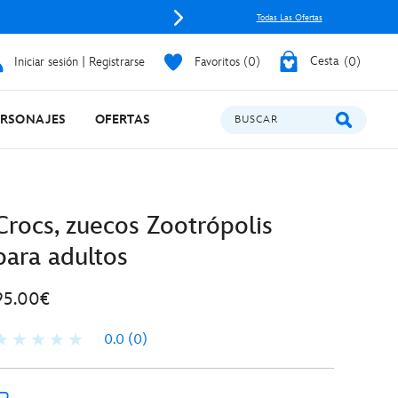
Envía mag
Todas Las Ofertas
Iniciar sesión | Registrarse
Favoritos
0
Cesta
0
ERSONAJES
OFERTAS
BUSCAR
Crocs, zuecos Zootrópolis
para adultos
95.00€
0.0
(0)