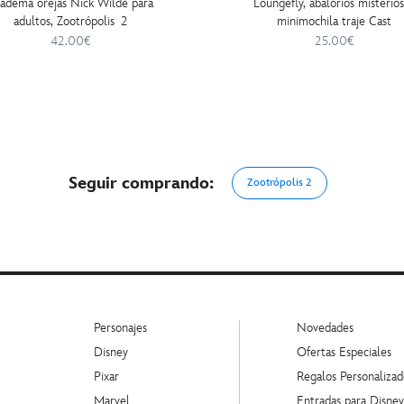
adema orejas Nick Wilde para
Loungefly, abalorios misterio
adultos, Zootrópolis 2
minimochila traje Cast
42.00€
25.00€
Seguir comprando:
Zootrópolis 2
Personajes
Novedades
Disney
Ofertas Especiales
Pixar
Regalos Personalizad
Marvel
Entradas para Disne