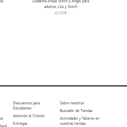
sos
Diadema orejas Stitch y Ángel para
Loungefl
adultos, Lilo y Stitch
42.00€
Descuentos para
Sobre nosotros
Estudiantes
Buscador de Tiendas
Atención al Cliente
os
Actividades y Talleres en
Entregas
nuestras tiendas
yland