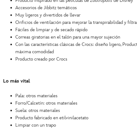
Producto inspirado en las películas de
Zootrópolis
de Disney
Accesorios de Jibbitz temáticos
Muy ligeros y divertidos de llevar
Orificios de ventilación para mejorar la transpirabilidad y filtr
Fáciles de limpiar y de secado rápido
Correas giratorias en el talón para una mayor sujeción
Con las características clásicas de Crocs: diseño ligero, Produc
máxima comodidad
Producto creado por Crocs
Lo más vital
Pala: otros materiales
Forro/Calcetín: otros materiales
Suela: otros materiales
Producto fabricado en etilvinilacetato
Limpiar con un trapo