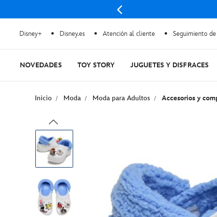
 Más
Disney+
Disney.es
Atención al cliente
Seguimiento de
NOVEDADES
TOY STORY
JUGUETES Y DISFRACES
Inicio
Moda
Moda para Adultos
Accesorios y com