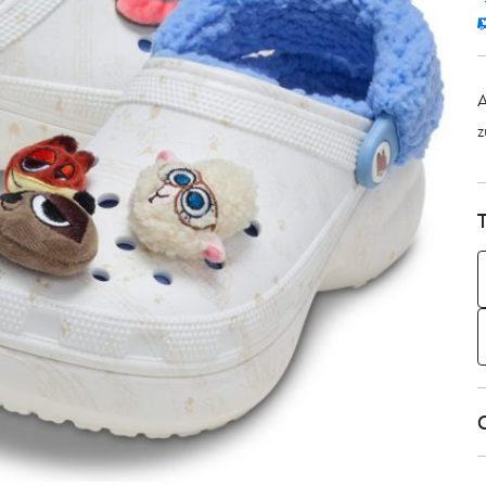
A
z
T