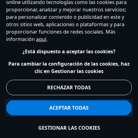
online utilizando tecnologías como las cookies para
proporcionar, analizar y mejorar nuestros servicios;
Atención al Cliente
Términos de Uso
Buscador de Tiendas
para personalizar contenido o publicidad en este y
Mapa del Sitio
Política de Privacidad
Política de Cookies
otros sitios web, aplicaciones o plataformas y para
Sobre Privacidad en la UE
Términos y Condiciones Generales
proporcionar funciones de redes sociales. Más
Gestionar su configuración de cookies
s172 Statements
información
aquí
.
Accessibility
¿Está dispuesto a aceptar las cookies?
© Disney © Disney•Pixar © & ™ Lucasfilm LTD © Marvel. Todos los derechos
reservados.
Para cambiar la configuración de las cookies, haz
clic en Gestionar las cookies
RECHAZAR TODAS
ACEPTAR TODAS
GESTIONAR LAS COOKIES
Añadir a la cesta