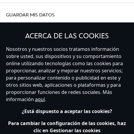
GUARDAR MIS DATOS
ACERCA DE LAS COOKIES
Nosotros y nuestros socios tratamos información
Spain
sobre usted, sus dispositivos y su comportamiento
online utilizando tecnologías como las cookies para
proporcionar, analizar y mejorar nuestros servicios;
Atención al Cliente
Términos de Uso
Buscador de Tiendas
para personalizar contenido o publicidad en este y
Mapa del Sitio
Política de Privacidad
Política de Cookies
otros sitios web, aplicaciones o plataformas y para
Sobre Privacidad en la UE
Términos y Condiciones Generales
proporcionar funciones de redes sociales. Más
Gestionar su configuración de cookies
s172 Statements
información
aquí
.
Accessibility
¿Está dispuesto a aceptar las cookies?
© Disney © Disney•Pixar © & ™ Lucasfilm LTD © Marvel. Todos los derechos
reservados.
Para cambiar la configuración de las cookies, haz
clic en Gestionar las cookies