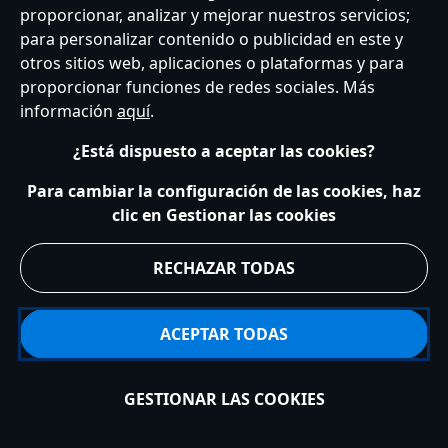
proporcionar, analizar y mejorar nuestros servicios;
Atención al Cliente
Términos de Uso
Buscador de Tiendas
para personalizar contenido o publicidad en este y
Mapa del Sitio
Política de Privacidad
Política de Cookies
otros sitios web, aplicaciones o plataformas y para
Sobre Privacidad en la UE
Términos y Condiciones Generales
proporcionar funciones de redes sociales. Más
Gestionar su configuración de cookies
s172 Statements
información
aquí
.
Accessibility
¿Está dispuesto a aceptar las cookies?
© Disney © Disney•Pixar © & ™ Lucasfilm LTD © Marvel. Todos los derechos
reservados.
Para cambiar la configuración de las cookies, haz
clic en Gestionar las cookies
RECHAZAR TODAS
ACEPTAR TODAS
GESTIONAR LAS COOKIES
Añadir a la cesta