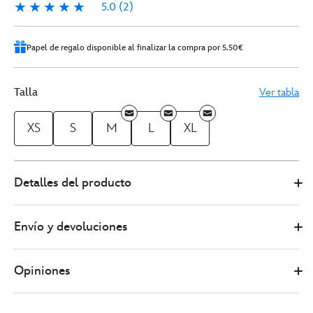
5.0
(2)
5.0
2
Papel de regalo disponible al finalizar la compra por 5.50€
Talla
Ver tabla
XS
S
M
L
XL
Disney
5205053770002M
5205053770002M
EUR
Detalles del producto
Store
27.00
https://www.disneystore.es/camiseta-
star-
Envío y devoluciones
wars-
day-
2026-
Opiniones
-
-