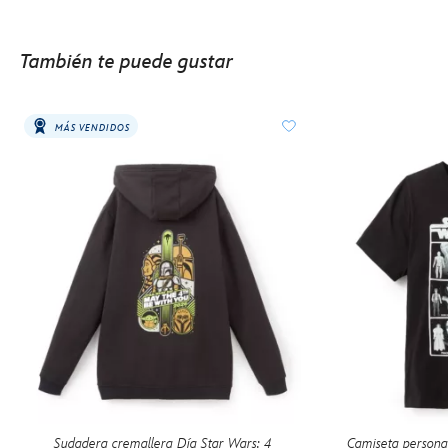
may-
the-
4th-
También te puede gustar
be-
with-
you-
MÁS VENDIDOS
-
-
para-
adultos-
5205053770002M.html
http://schema.org/InStock
Sudadera cremallera Día Star Wars: 4
Camiseta persona