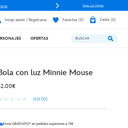
prar
Todas Las Ofertas
Iniciar sesión | Registrarse
Favoritos
0
Cesta
0
ERSONAJES
OFERTAS
BUSCAR
Bola con luz Minnie Mouse
32.00€
0.0
(0)
Envío GRATUITO* en pedidos superiores a 75€