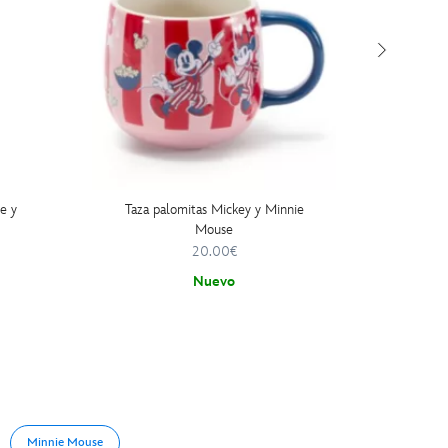
e y
Taza palomitas Mickey y Minnie
P
Mouse
20.00€
Nuevo
Minnie Mouse