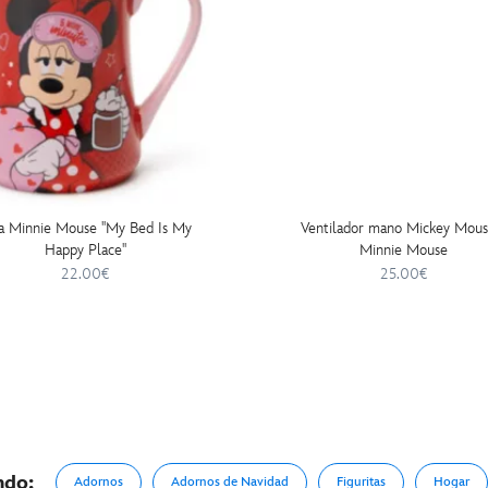
a Minnie Mouse ''My Bed Is My
Ventilador mano Mickey Mous
Happy Place''
Minnie Mouse
22.00€
25.00€
ndo:
Adornos
Adornos de Navidad
Figuritas
Hogar