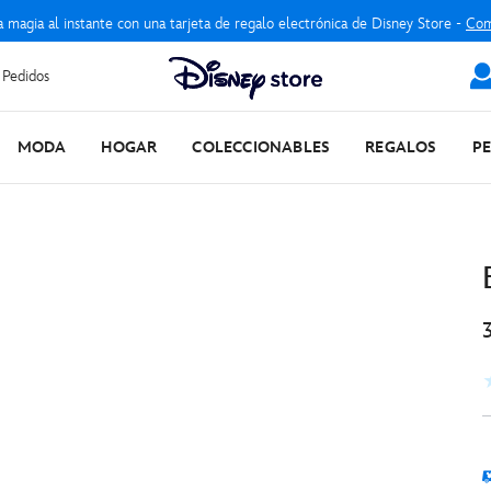
a magia al instante con una tarjeta de regalo electrónica de Disney Store -
Com
 Pedidos
MODA
HOGAR
COLECCIONABLES
REGALOS
P