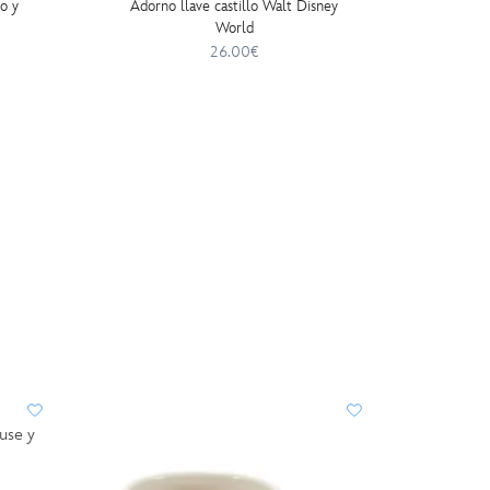
lo y
Adorno llave castillo Walt Disney
Adorno 
World
26.00€