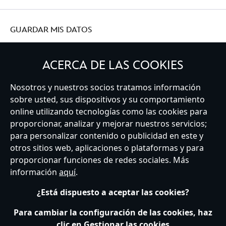
GUARDAR MIS DATOS
ACERCA DE LAS COOKIES
Nosotros y nuestros socios tratamos información
Spain
sobre usted, sus dispositivos y su comportamiento
online utilizando tecnologías como las cookies para
proporcionar, analizar y mejorar nuestros servicios;
Atención al Cliente
Términos de Uso
Buscador de Tiendas
para personalizar contenido o publicidad en este y
Mapa del Sitio
Política de Privacidad
Política de Cookies
otros sitios web, aplicaciones o plataformas y para
Sobre Privacidad en la UE
Términos y Condiciones Generales
proporcionar funciones de redes sociales. Más
Gestionar su configuración de cookies
s172 Statements
información
aquí
.
Accessibility
¿Está dispuesto a aceptar las cookies?
© Disney © Disney•Pixar © & ™ Lucasfilm LTD © Marvel. Todos los derechos
reservados.
Para cambiar la configuración de las cookies, haz
clic en Gestionar las cookies