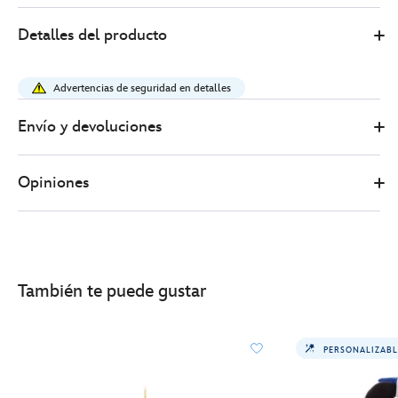
Disney
436010667849
436010667849
EUR
Detalles del producto
Store
20.00
https://www.disneystore.es/adorno-
birrete-
Advertencias de seguridad en detalles
graduacion-
orejas-
Envío y devoluciones
mickey-
mouse-
Opiniones
436010667849.html
http://schema.org/InStock
También te puede gustar
PERSONALIZABL